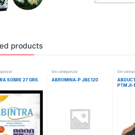
ted products
gorizar
Sin categorizar
Sin catego
RA SOBRE 27 GRS
ABROMINA-P JBE.120
ABDUCT
PTM JI