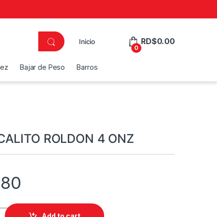
RD$
0.00
Inicio
0
dez
Bajar de Peso
Barros
CALITO ROLDON 4 ONZ
.80
ROLDON 4 ONZ quantity
Add to cart