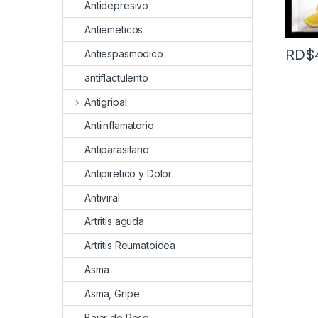
Antidepresivo
Antiemeticos
RD$
Antiespasmodico
antiflactulento
Antigripal
Antiinflamatorio
Antiparasitario
Antipiretico y Dolor
Antiviral
Artritis aguda
Artritis Reumatoidea
Asma
Asma, Gripe
Bajar de Peso