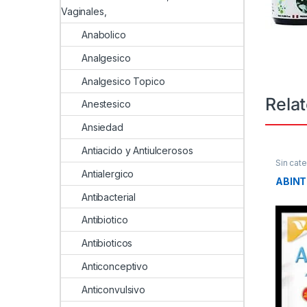
Vaginales,
Anabolico
Analgesico
Analgesico Topico
Rela
Anestesico
Ansiedad
Antiacido y Antiulcerosos
Sin cate
Antialergico
ABINT
Antibacterial
Antibiotico
Antibioticos
Anticonceptivo
Anticonvulsivo