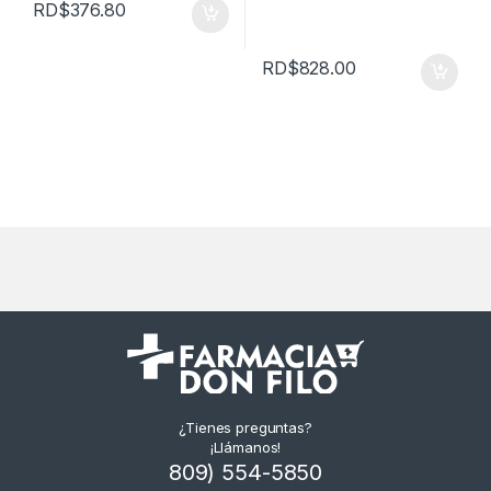
RD$
376.80
RD$
828.00
¿Tienes preguntas?
¡Llámanos!
809) 554-5850