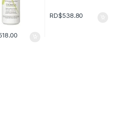
RD$
538.80
,518.00