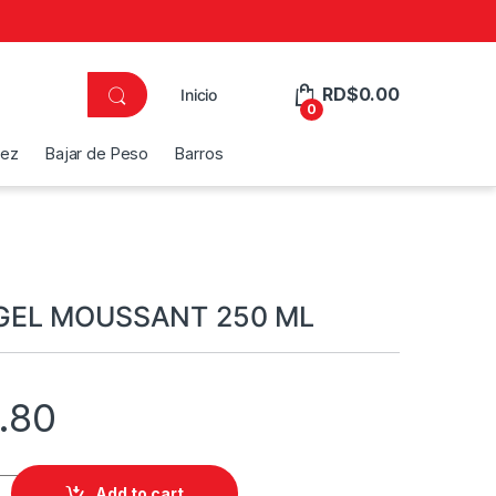
RD$
0.00
Inicio
0
dez
Bajar de Peso
Barros
GEL MOUSSANT 250 ML
.80
SSANT 250 ML quantity
Add to cart