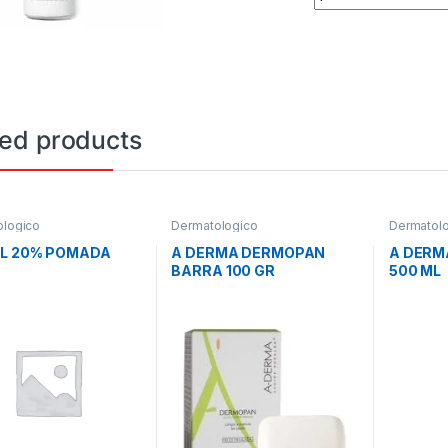
ted products
ologico
Dermatologico
Dermatol
OL 20% POMADA
A DERMA DERMOPAN
A DERM
BARRA 100 GR
500 ML