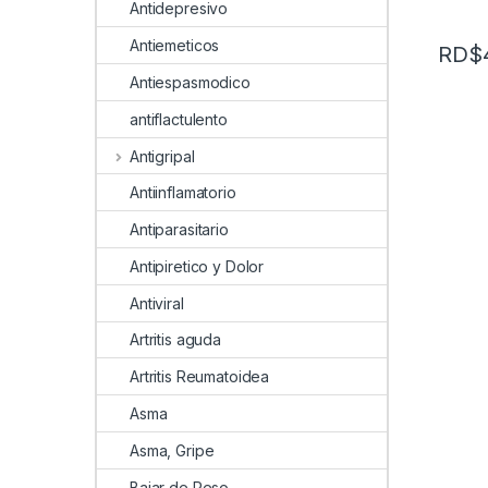
Antidepresivo
Antiemeticos
RD$
Antiespasmodico
antiflactulento
Antigripal
Antiinflamatorio
Antiparasitario
Antipiretico y Dolor
Antiviral
Artritis aguda
Artritis Reumatoidea
Asma
Asma, Gripe
Bajar de Peso