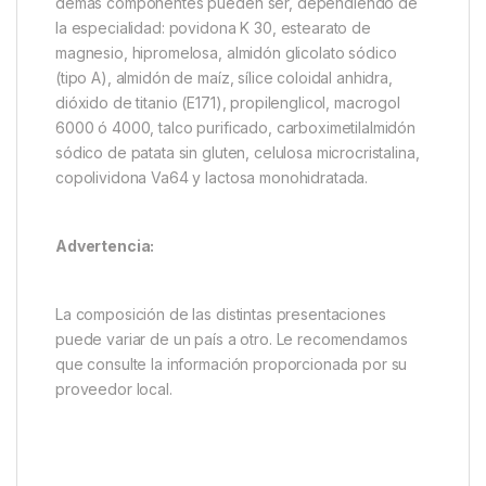
demás componentes pueden ser, dependiendo de
la especialidad: povidona K 30, estearato de
magnesio, hipromelosa, almidón glicolato sódico
(tipo A), almidón de maíz, sílice coloidal anhidra,
dióxido de titanio (E171), propilenglicol, macrogol
6000 ó 4000, talco purificado, carboximetilalmidón
sódico de patata sin gluten, celulosa microcristalina,
copolividona Va64 y lactosa monohidratada.
Advertencia:
La composición de las distintas presentaciones
puede variar de un país a otro. Le recomendamos
que consulte la información proporcionada por su
proveedor local.