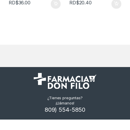
RD$
36.00
RD$
20.40
¿Tienes preguntas?
¡Llámanos!
809) 554-5850