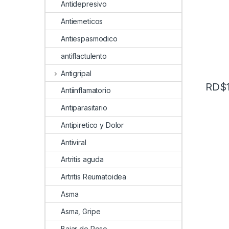
Antidepresivo
Antiemeticos
Antiespasmodico
antiflactulento
Antigripal
RD$
Antiinflamatorio
Antiparasitario
Antipiretico y Dolor
Antiviral
Artritis aguda
Artritis Reumatoidea
Asma
Asma, Gripe
Bajar de Peso