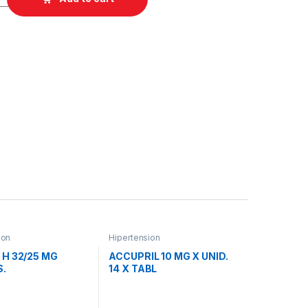
ion
Hipertension
H 32/25 MG
ACCUPRIL 10 MG X UNID.
.
14 X TABL