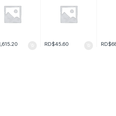
1,615.20
RD$
45.60
RD$
6