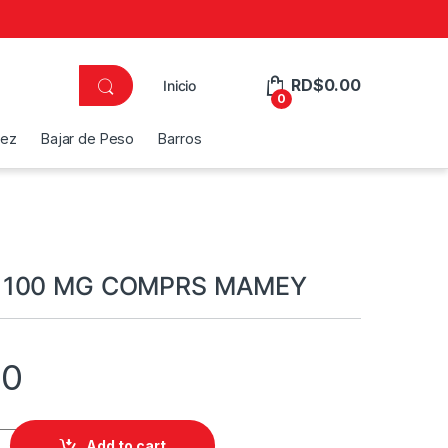
RD$
0.00
Inicio
0
dez
Bajar de Peso
Barros
 100 MG COMPRS MAMEY
80
 COMPRS MAMEY quantity
Add to cart