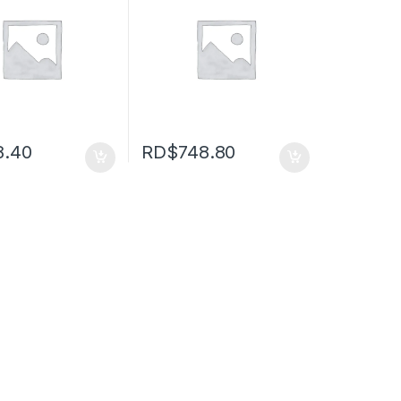
8.40
RD$
748.80