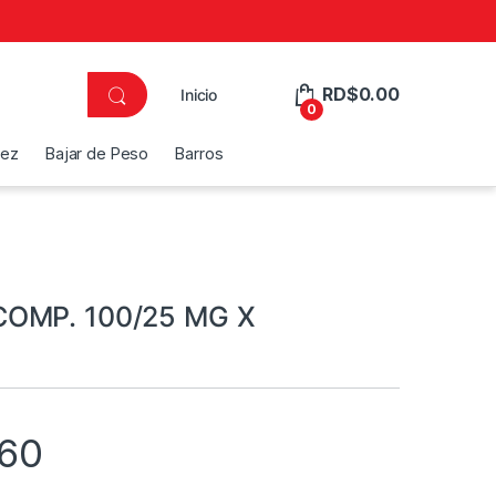
RD$
0.00
Inicio
0
dez
Bajar de Peso
Barros
OMP. 100/25 MG X
.60