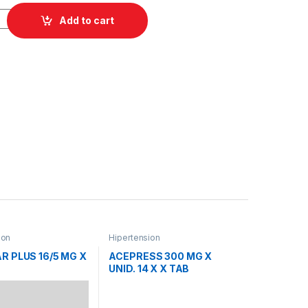
0/25 MG X TABLETAS quantity
Add to cart
ion
Hipertension
 PLUS 16/5 MG X
ACEPRESS 300 MG X
UNID. 14 X X TAB