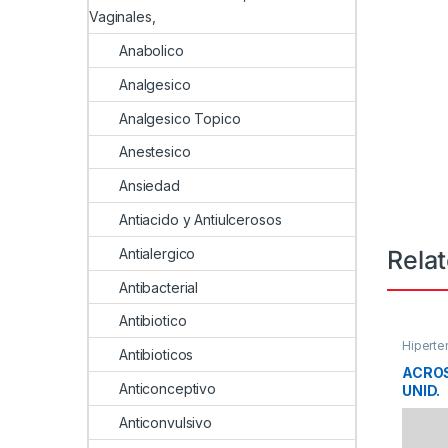
Vaginales,
Anabolico
Analgesico
Analgesico Topico
Anestesico
Ansiedad
Antiacido y Antiulcerosos
Rela
Antialergico
Antibacterial
Antibiotico
Hiperte
Antibioticos
ACROS
Anticonceptivo
UNID.
Anticonvulsivo