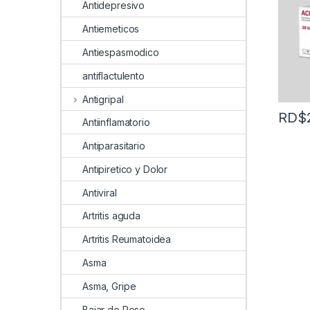
Antidepresivo
Antiemeticos
Antiespasmodico
antiflactulento
Antigripal
RD$
Antiinflamatorio
Antiparasitario
Antipiretico y Dolor
Antiviral
Artritis aguda
Artritis Reumatoidea
Asma
Asma, Gripe
Bajar de Peso