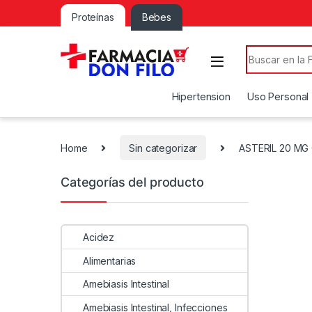
Proteínas
Bebes
Search for:
Hipertension
Uso Personal
Home
Sin categorizar
ASTERIL 20 M
Categorías del producto
Acidez
Alimentarias
Amebiasis Intestinal
Amebiasis Intestinal, Infecciones