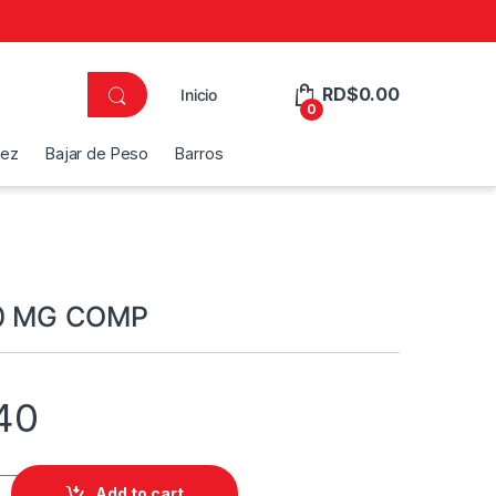
RD$
0.00
Inicio
0
dez
Bajar de Peso
Barros
0 MG COMP
40
MP quantity
Add to cart