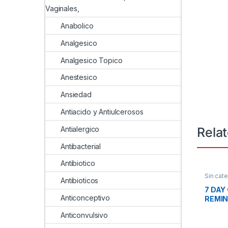
Vaginales,
Anabolico
Analgesico
Analgesico Topico
Anestesico
Ansiedad
Antiacido y Antiulcerosos
Rela
Antialergico
Antibacterial
Antibiotico
Sin cate
Antibioticos
7 DAY
Anticonceptivo
REMIN
Anticonvulsivo