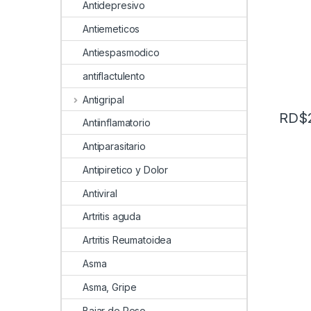
Antidepresivo
Antiemeticos
Antiespasmodico
antiflactulento
Antigripal
RD$
Antiinflamatorio
Antiparasitario
Antipiretico y Dolor
Antiviral
Artritis aguda
Artritis Reumatoidea
Asma
Asma, Gripe
Bajar de Peso