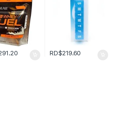
,291.20
RD$
219.60