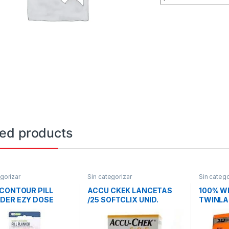
ted products
gorizar
Sin categorizar
Sin catego
 CONTOUR PILL
ACCU CKEK LANCETAS
100% W
DER EZY DOSE
/25 SOFTCLIX UNID.
TWINLA
OZ