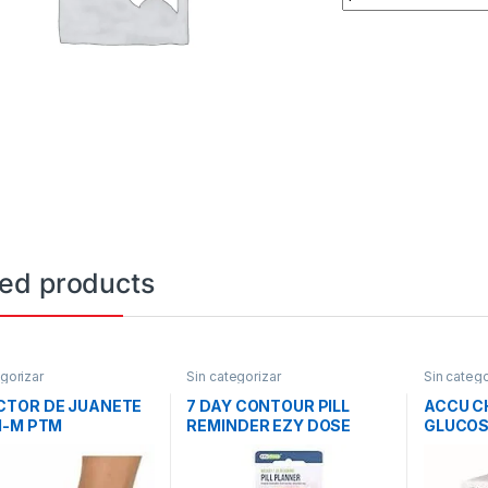
ted products
gorizar
Sin categorizar
Sin catego
CTOR DE JUANETE
7 DAY CONTOUR PILL
ACCU C
I-M PTM
REMINDER EZY DOSE
GLUCOS