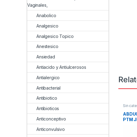
Vaginales,
Anabolico
Analgesico
Analgesico Topico
Anestesico
Ansiedad
Antiacido y Antiulcerosos
Rela
Antialergico
Antibacterial
Antibiotico
Sin cate
Antibioticos
ABDU
Anticonceptivo
PTM J
Anticonvulsivo