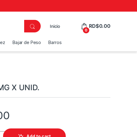
RD$
0.00
Inicio
0
dez
Bajar de Peso
Barros
MG X UNID.
00
D. quantity
Add to cart