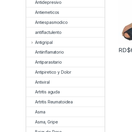
Antidepresivo
Antiemeticos
Antiespasmodico
antiflactulento
Antigripal
RD$
Antiinflamatorio
Antiparasitario
Antipiretico y Dolor
Antiviral
Artritis aguda
Artritis Reumatoidea
Asma
Asma, Gripe
Bajar de Peso