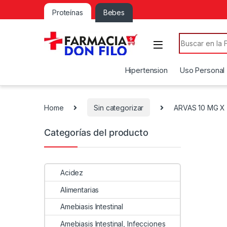
Proteínas
Bebes
Search for:
Hipertension
Uso Personal
Home
Sin categorizar
ARVAS 10 MG X 
Categorías del producto
Acidez
Alimentarias
Amebiasis Intestinal
Amebiasis Intestinal, Infecciones