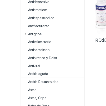
Antidepresivo
Antiemeticos
Antiespasmodico
antiflactulento
Antigripal
RD$
Antiinflamatorio
Antiparasitario
Antipiretico y Dolor
Antiviral
Artritis aguda
Artritis Reumatoidea
Asma
Asma, Gripe
Bajar de Peso