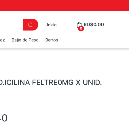
RD$
0.00
Inicio
0
dez
Bajar de Peso
Barros
.ICILINA FELTRE0MG X UNID.
40