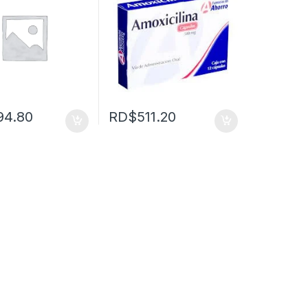
94.80
RD$
511.20