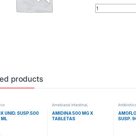
AMOX UNID.ICILINA
ted products
ico
Amebiasis Intestinal,
Antibiotic
Infecciones Vaginales,
,
Antibiotico
X UNID. SUSP.500
AMIDINA 500 MG X
AMOFLO
 ML
TABLETAS
SUSP. 