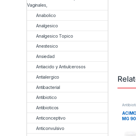
Vaginales,
Anabolico
Analgesico
Analgesico Topico
Anestesico
Ansiedad
Antiacido y Antiulcerosos
Rela
Antialergico
Antibacterial
Antibiotico
Antibiot
Antibioticos
ACIMO
Anticonceptivo
MG 90
Anticonvulsivo