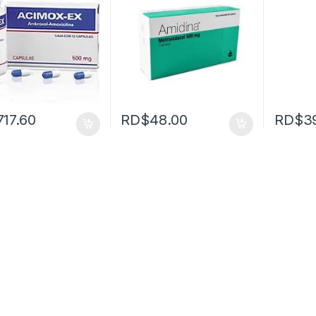
717.60
RD$
48.00
RD$
3