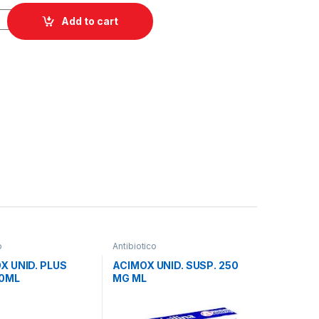
 FELTRE0MG X UNID. 102 quantity
Add to cart
o
Antibiotico
X UNID. PLUS
ACIMOX UNID. SUSP. 250
90ML
MG ML