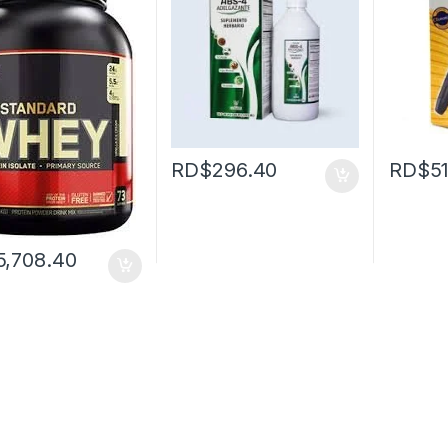
RD$
296.40
RD$
5
5,708.40