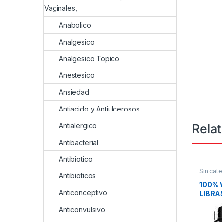
Vaginales,
Anabolico
Analgesico
Analgesico Topico
Anestesico
Ansiedad
Antiacido y Antiulcerosos
Rela
Antialergico
Antibacterial
Antibiotico
Sin cate
Antibioticos
100% 
Anticonceptivo
LIBRA
Anticonvulsivo