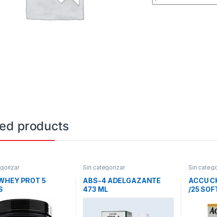
ted products
gorizar
Sin categorizar
Sin catego
WHEY PROT 5
ABS-4 ADELGAZANTE
ACCU C
S
473 ML
/25 SOF