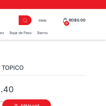
RD$
0.00
Inicio
0
dez
Bajar de Peso
Barros
 TOPICO
.40
quantity
Add to cart