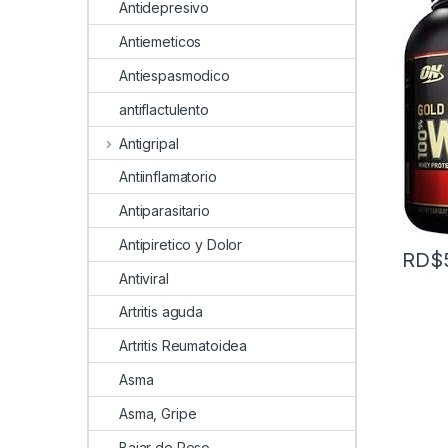
Antidepresivo
Antiemeticos
Antiespasmodico
antiflactulento
Antigripal
Antiinflamatorio
Antiparasitario
Antipiretico y Dolor
RD$
Antiviral
Artritis aguda
Artritis Reumatoidea
Asma
Asma, Gripe
Bajar de Peso