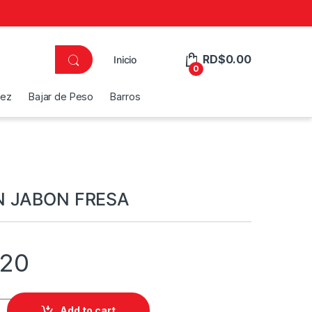
RD$
0.00
Inicio
0
dez
Bajar de Peso
Barros
N JABON FRESA
.20
FRESA quantity
Add to cart