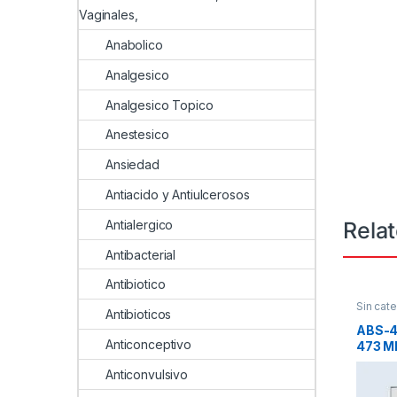
Vaginales,
Anabolico
Analgesico
Analgesico Topico
Anestesico
Ansiedad
Antiacido y Antiulcerosos
Rela
Antialergico
Antibacterial
Antibiotico
Sin cate
Antibioticos
ABS-
Anticonceptivo
473 M
Anticonvulsivo