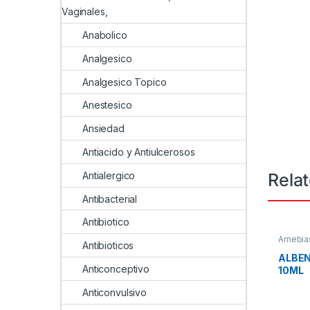
Vaginales,
Anabolico
Analgesico
Analgesico Topico
Anestesico
Ansiedad
Antiacido y Antiulcerosos
Rela
Antialergico
Antibacterial
Antibiotico
Amebias
Antibioticos
ALBE
Anticonceptivo
10ML
Anticonvulsivo