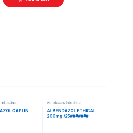
Intestinal
Amebiasis Intestinal
AZOL CAPLIN
ALBENDAZOL ETHICAL
200mg./25#######