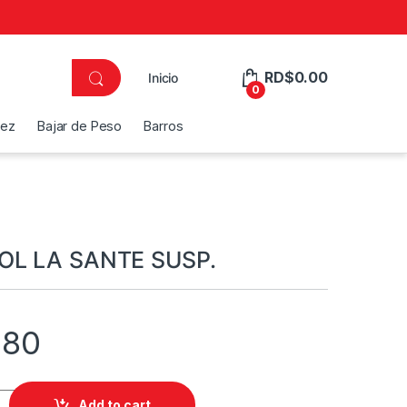
RD$
0.00
Inicio
0
dez
Bajar de Peso
Barros
L LA SANTE SUSP.
.80
NTE SUSP. quantity
Add to cart