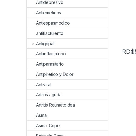
Antidepresivo
Antiemeticos
Antiespasmodico
antiflactulento
Antigripal
RD$
Antiinflamatorio
Antiparasitario
Antipiretico y Dolor
Antiviral
Artritis aguda
Artritis Reumatoidea
Asma
Asma, Gripe
Bajar de Peso