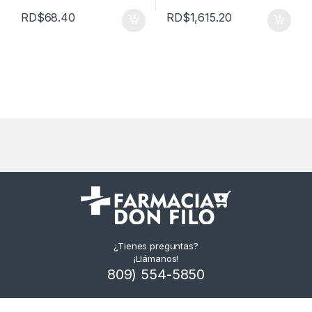
RD$
68.40
RD$
1,615.20
¿Tienes preguntas?
¡Llámanos!
809) 554-5850