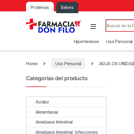
Proteínas
Bebes
Search for:
Hipertension
Uso Personal
Home
Uso Personal
AGUA OX UNID.IG
Categorías del producto
Acidez
Alimentarias
Amebiasis Intestinal
Amebiasis Intestinal, Infecciones