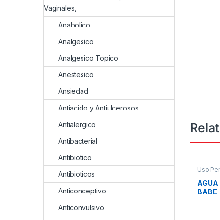
Vaginales,
Anabolico
Analgesico
Analgesico Topico
Anestesico
Ansiedad
Antiacido y Antiulcerosos
Rela
Antialergico
Antibacterial
Antibiotico
Uso Per
Antibioticos
AGUA 
Anticonceptivo
BABE
Anticonvulsivo