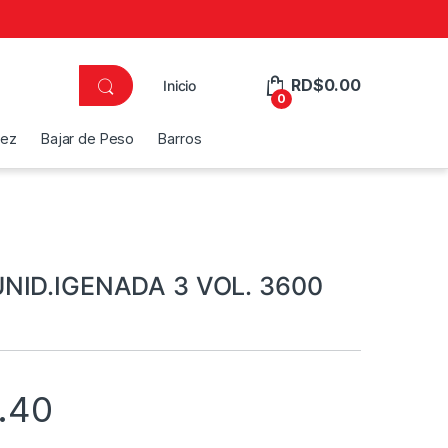
RD$
0.00
Inicio
0
dez
Bajar de Peso
Barros
NID.IGENADA 3 VOL. 3600
.40