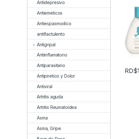
Antidepresivo
Antiemeticos
Antiespasmodico
antiflactulento
Antigripal
Antiinflamatorio
Antiparasitario
RD$
Antipiretico y Dolor
Antiviral
Artritis aguda
Artritis Reumatoidea
Asma
Asma, Gripe
Bajar de Peso