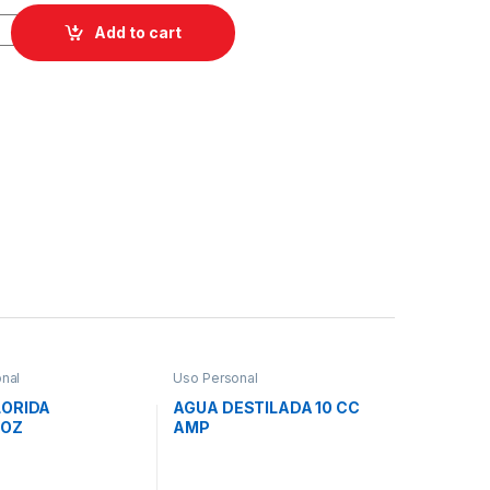
ADA 3 VOL. 3600 ML quantity
Add to cart
nal
Uso Personal
LORIDA
AGUA DESTILADA 10 CC
0OZ
AMP