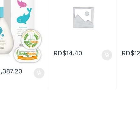
RD$
14.40
RD$
1
1,387.20