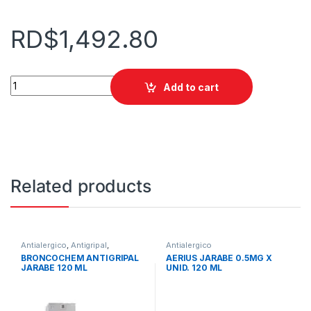
RD$
1,492.80
AERIUS JARABE 60 ML quantity
Add to cart
Related products
Antialergico
,
Antigripal
,
Antialergico
Antitusivo
BRONCOCHEM ANTIGRIPAL
AERIUS JARABE 0.5MG X
JARABE 120 ML
UNID. 120 ML