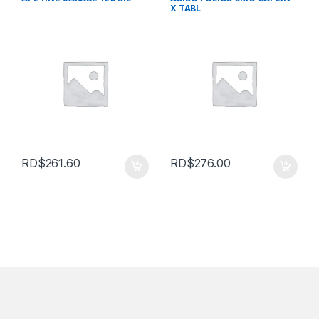
X TABL
RD$
261.60
RD$
276.00