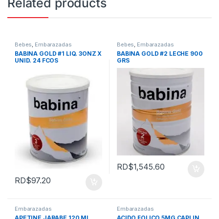
Related products
Bebes
,
Embarazadas
Bebes
,
Embarazadas
BABINA GOLD #1 LIQ. 3ONZ X
BABINA GOLD #2 LECHE 900
UNID. 24 FCOS
GRS
RD$
1,545.60
RD$
97.20
Embarazadas
Embarazadas
APETINE JARABE 120 ML
ACIDO FOLICO 5MG CAPLIN