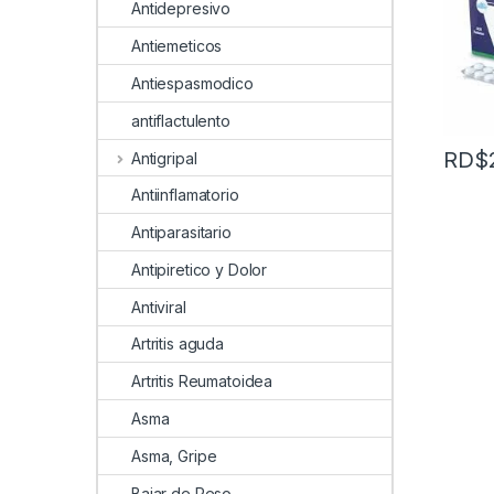
Antidepresivo
Antiemeticos
Antiespasmodico
antiflactulento
RD$
Antigripal
Antiinflamatorio
Antiparasitario
Antipiretico y Dolor
Antiviral
Artritis aguda
Artritis Reumatoidea
Asma
Asma, Gripe
Bajar de Peso