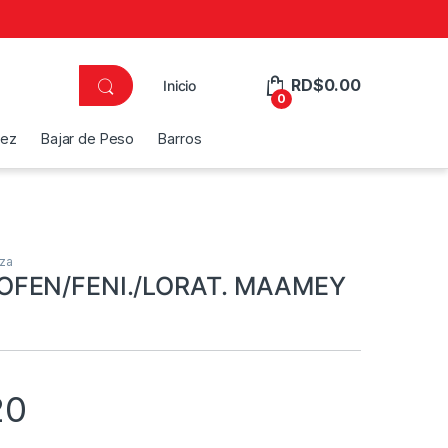
RD$
0.00
Inicio
0
dez
Bajar de Peso
Barros
eza
OFEN/FENI./LORAT. MAAMEY
20