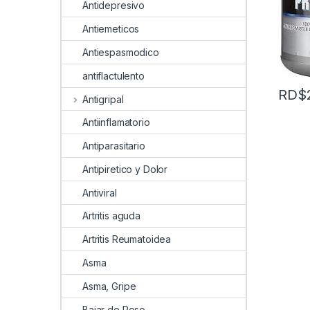
Antidepresivo
Antiemeticos
Antiespasmodico
antiflactulento
RD$
Antigripal
Antiinflamatorio
Antiparasitario
Antipiretico y Dolor
Antiviral
Artritis aguda
Artritis Reumatoidea
Asma
Asma, Gripe
Bajar de Peso