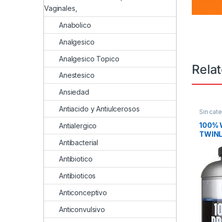
Vaginales,
Anabolico
Analgesico
Analgesico Topico
Rela
Anestesico
Ansiedad
Antiacido y Antiulcerosos
Sin cate
100% 
Antialergico
TWINL
Antibacterial
Antibiotico
Antibioticos
Anticonceptivo
Anticonvulsivo