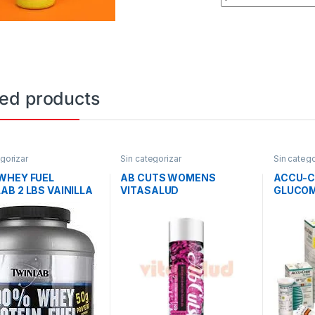
ted products
gorizar
Sin categorizar
Sin catego
WHEY FUEL
AB CUTS WOMENS
ACCU-C
AB 2 LBS VAINILLA
VITASALUD
GLUCO