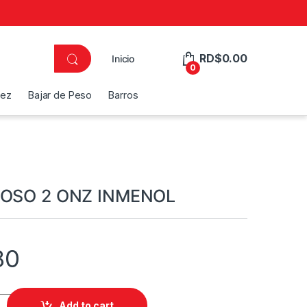
RD$
0.00
Inicio
0
dez
Bajar de Peso
Barros
 OSO 2 ONZ INMENOL
80
ONZ INMENOL quantity
Add to cart