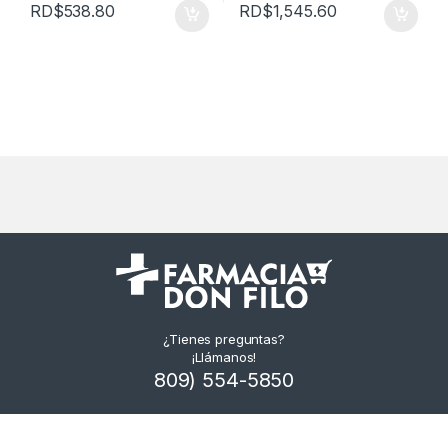
RD$
538.80
RD$
1,545.60
¿Tienes preguntas?
¡Llámanos!
809) 554-5850